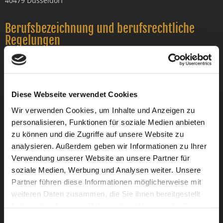
40479 Düsseldorf
Berufsbezeichnung und berufsrechtliche
Regelungen
Die gesetzliche Berufsbezeichnung lautet Rechtsanwalt. Die
Berufsbezeichnung wurde in der Bundesrepublik Deutschland
verliehen.
Die Rechtsanwälte unterliegen den folgenden
Diese Webseite verwendet Cookies
berufsrechtlichen Regelungen:
Wir verwenden Cookies, um Inhalte und Anzeigen zu
• Der Bundesrechtsanwaltsordnung (BRAO)
personalisieren, Funktionen für soziale Medien anbieten
• der Berufsordnung für Rechtsanwälte (BORA), der
zu können und die Zugriffe auf unsere Website zu
Fachanwaltsordnung (FAO)
• dem Gesetz über die Vergütung der Rechtsanwältinnen und
analysieren. Außerdem geben wir Informationen zu Ihrer
Rechtsanwälte (Rechtsanwaltsvergütungsgesetz – RVG
Verwendung unserer Website an unsere Partner für
• den Berufsregeln der Rechtsanwälte der Europäischen Union
soziale Medien, Werbung und Analysen weiter. Unsere
(CCBE) sowie dem
Partner führen diese Informationen möglicherweise mit
• Gesetz über die Tätigkeit europäischer Rechtsanwälte in
weiteren Daten zusammen, die Sie ihnen bereitgestellt
Deutschland vom 9. März 2000 (EuRAG)
haben oder die sie im Rahmen Ihrer Nutzung der Dienste
Diese und weitere berufsrechtlichen Regelungen finden Sie auf
gesammelt haben.
Einwilligungsauswahl