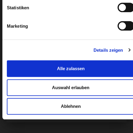
Statistiken
§ 11 EstG sieht z.B. für
Umsatzsteuervorauszahlungen
Ausnahmeregelung insoweit vor, als
Marketing
diese Ausgaben auch dann im Jahr
der wirtschaftlichen Zugehörigkeit
abgezogen werden, wenn diese
Details zeigen
schon...
Alle zulassen
Weiterlesen
Auswahl erlauben
Ablehnen